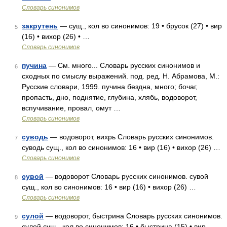
Словарь синонимов
закрутень
— сущ., кол во синонимов: 19 • брусок (27) • вир
5
(16) • вихор (26) • …
Словарь синонимов
пучина
— См. много... Словарь русских синонимов и
6
сходных по смыслу выражений. под. ред. Н. Абрамова, М.:
Русские словари, 1999. пучина бездна, много; бочаг,
пропасть, дно, поднятие, глубина, хлябь, водоворот,
вспучивание, провал, омут …
Словарь синонимов
суводь
— водоворот, вихрь Словарь русских синонимов.
7
суводь сущ., кол во синонимов: 16 • вир (16) • вихор (26) …
Словарь синонимов
сувой
— водоворот Словарь русских синонимов. сувой
8
сущ., кол во синонимов: 16 • вир (16) • вихор (26) …
Словарь синонимов
сулой
— водоворот, быстрина Словарь русских синонимов.
9
сулой сущ., кол во синонимов: 16 • быстрина (15) • вир …