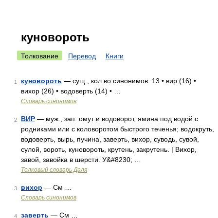
куновороть
Толкование
Перевод
Книги
куновороть
— сущ., кол во синонимов: 13 • вир (16) •
1
вихор (26) • водоверть (14) • …
Словарь синонимов
ВИР
— муж., зап. омут и водоворот, ямина под водой с
2
родниками или с коловоротом быстрого теченья; водокруть,
водоверть, вырь, пучина, заверть, вихор, суводь, сувой,
сулой, вороть, куновороть, крутень, закрутень. | Вихор,
завой, завойка в шерсти. У&#8230; …
Толковый словарь Даля
вихор
— См …
3
Словарь синонимов
заверть
— См …
4