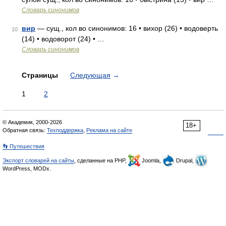
Словарь синонимов
вир
— сущ., кол во синонимов: 16 • вихор (26) • водоверть
10
(14) • водоворот (24) • …
Словарь синонимов
Страницы
Следующая
→
1
2
© Академик, 2000-2026
18+
Обратная связь:
Техподдержка
,
Реклама на сайте
👣 Путешествия
Экспорт словарей на сайты
, сделанные на PHP,
Joomla,
Drupal,
WordPress, MODx.